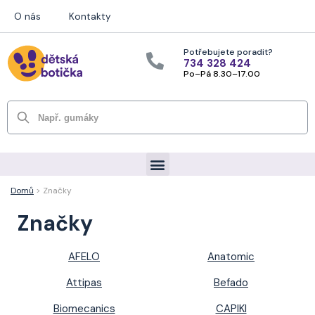
O nás
Kontakty
Potřebujete poradit?
734 328 424
Po–Pá 8.30–17.00
Hledat
Domů
> Značky
Značky
AFELO
Anatomic
Attipas
Befado
Biomecanics
CAPIKI