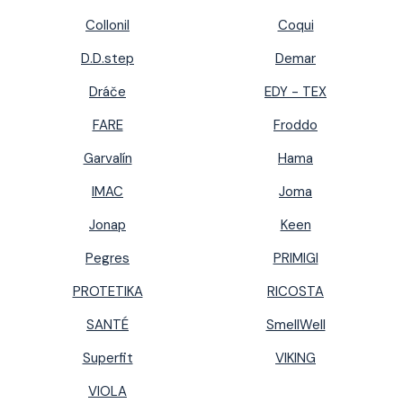
Collonil
Coqui
D.D.step
Demar
Dráče
EDY - TEX
FARE
Froddo
Garvalín
Hama
IMAC
Joma
Jonap
Keen
Pegres
PRIMIGI
PROTETIKA
RICOSTA
SANTÉ
SmellWell
Superfit
VIKING
VIOLA