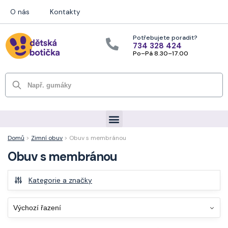
O nás
Kontakty
Potřebujete poradit?
734 328 424
Po–Pá 8.30–17.00
Hledat
Domů
>
Zimní obuv
> Obuv s membránou
Obuv s membránou
Kategorie a značky