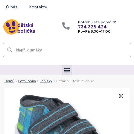
O nás
Kontakty
Potřebujete poradit?
734 328 424
Po–Pá 8.30–17.00
Hledat
Domů
>
Letní obuv
>
Tenisky
> Befado – textilní obuv
🔍