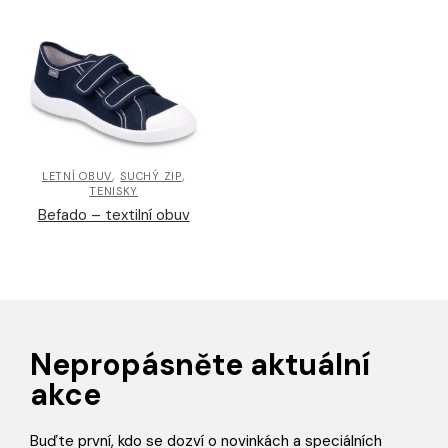
,
,
LETNÍ OBUV
SUCHÝ ZIP
TENISKY
Befado – textilní obuv
Nepropásněte aktuální
akce
Buďte první, kdo se dozví o novinkách a speciálních