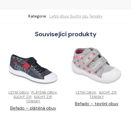
Kategorie:
Letní obuv
,
Suchý zip
,
Tenisky
Související produkty
,
,
,
,
LETNÍ OBUV
PLÁTĚNÁ OBUV
LETNÍ OBUV
SUCHÝ ZIP
,
,
SUCHÝ ZIP
SUCHÝ ZIP
TENISKY
TENISKY
Befado – textiní obuv
Befado – plátěná obuv