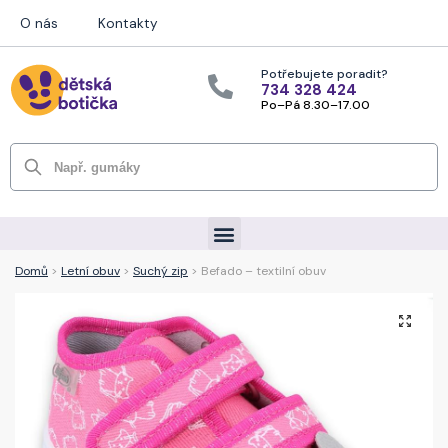
O nás
Kontakty
Potřebujete poradit?
734 328 424
Po–Pá 8.30–17.00
Hledat
Domů
>
Letní obuv
>
Suchý zip
> Befado – textilní obuv
🔍