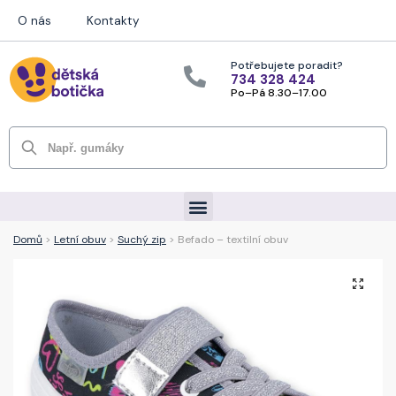
O nás
Kontakty
Potřebujete poradit?
734 328 424
Po–Pá 8.30–17.00
Hledat
Domů
>
Letní obuv
>
Suchý zip
> Befado – textilní obuv
🔍