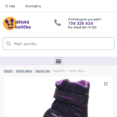
O nás
Kontakty
Potřebujete poradit?
734 328 424
Po–Pá 8.30–17.00
Hledat
Domů
>
Zimní obuv
>
Suchý zip
> Superfit – zimní obuv
🔍