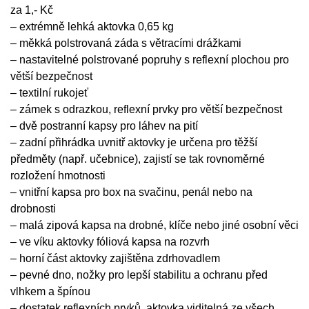
za 1,- Kč
– extrémně lehká aktovka 0,65 kg
– měkká polstrovaná záda s větracími drážkami
– nastavitelné polstrované popruhy s reflexní plochou pro
větší bezpečnost
– textilní rukojeť
– zámek s odrazkou, reflexní prvky pro větší bezpečnost
– dvě postranní kapsy pro láhev na pití
– zadní přihrádka uvnitř aktovky je určena pro těžší
předměty (např. učebnice), zajistí se tak rovnoměrné
rozložení hmotnosti
– vnitřní kapsa pro box na svačinu, penál nebo na
drobnosti
– malá zipová kapsa na drobné, klíče nebo jiné osobní věci
– ve víku aktovky fóliová kapsa na rozvrh
– horní část aktovky zajištěna zdrhovadlem
– pevné dno, nožky pro lepší stabilitu a ochranu před
vlhkem a špínou
– dostatek reflexních prvků, aktovka viditelná ze všech