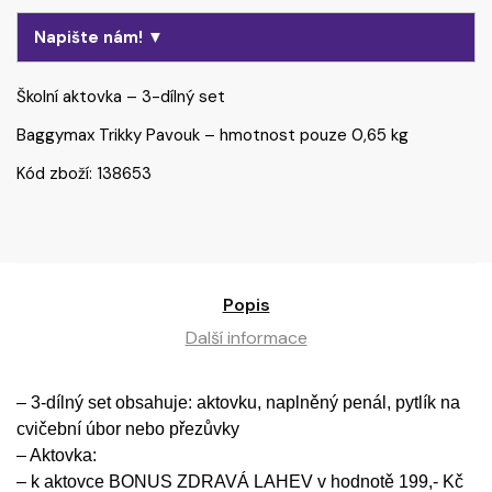
Napište nám! ▼
Školní aktovka – 3-dílný set
Baggymax Trikky Pavouk – hmotnost pouze 0,65 kg
Kód zboží: 138653
Popis
Další informace
– 3-dílný set obsahuje: aktovku, naplněný penál, pytlík na
cvičební úbor nebo přezůvky
– Aktovka:
– k aktovce BONUS ZDRAVÁ LAHEV v hodnotě 199,- Kč