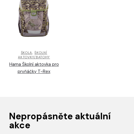
,
ŠKOLA
ŠKOLNÍ
AKTOVKY/BATOHY
Hama Školní aktovka pro
prvňáčky T-Rex
Nepropásněte aktuální
akce