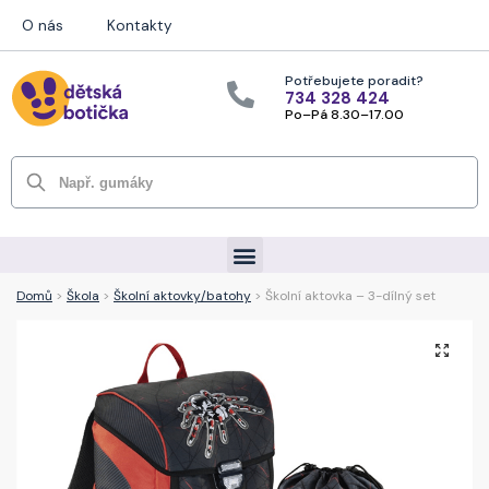
O nás
Kontakty
Potřebujete poradit?
734 328 424
Po–Pá 8.30–17.00
Hledat
Domů
>
Škola
>
Školní aktovky/batohy
> Školní aktovka – 3-dílný set
🔍