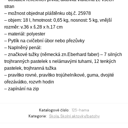
stran
– možnost objednat pláštěnku obj.č. 25978
– objem: 18 l, hmotnost: 0,65 kg, nosnost: 5 kg, vnější
rozměr: v.36 x š.28 x h.17 cm
– materiál: polyester
– Pytlík na cvičební úbor nebo přezůvky
– Naplněný penál:
– značkové tužky (německá zn.Eberhard faber) – 7 silných
trojhranných pastelek s nelámavými tuhami, 12 tenkých
pastelek, trojhranná tužka
– pravítko rovné, pravítko trojúhelníkové, guma, dvojité
ořezávátko, rozvrh hodin
– zapínání na zip
Katalogové číslo:
125-hama
Kategorie:
Škola
,
Školní aktovky/batohy