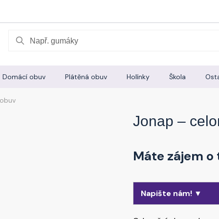
Hledat
Domácí obuv
Plátěná obuv
Holínky
Škola
Osta
 obuv
Jonap – celo
Máte zájem o 
Napište nám! ▼