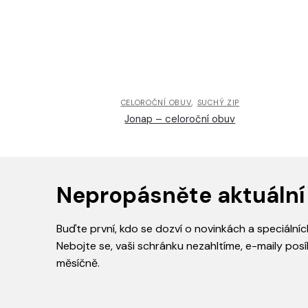
,
CELOROČNÍ OBUV
SUCHÝ ZIP
Jonap – celoroční obuv
Nepropásněte aktuální
Buďte první, kdo se dozví o novinkách a speciálníc
Nebojte se, vaši schránku nezahltíme, e-maily posí
měsíčně.