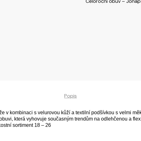
Celoroční obuv – Jonap
Popis
 v kombinaci s velurovou kůží a textilní podšívkou s velmi mě
st obuvi, která vyhovuje současným trendům na odlehčenou a flex
stní sortiment 18 – 26