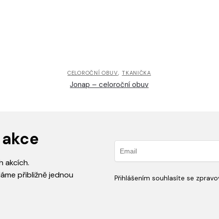
,
CELOROČNÍ OBUV
TKANIČKA
Jonap – celoroční obuv
 akce
h akcích.
láme přibližně jednou
Přihlášením souhlasíte se zprav