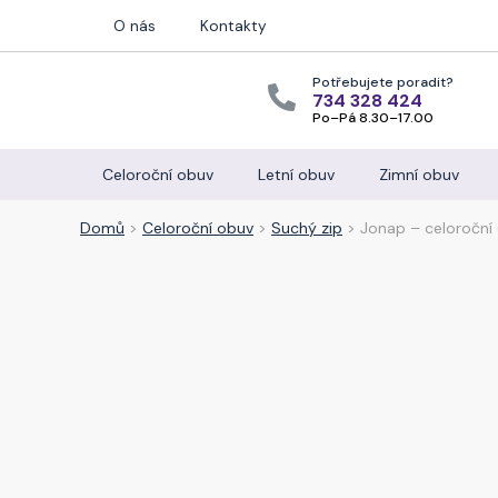
O nás
Kontakty
Potřebujete poradit?
734 328 424
Po–Pá 8.30–17.00
Celoroční obuv
Letní obuv
Zimní obuv
Domů
>
Celoroční obuv
>
Suchý zip
> Jonap – celoroční