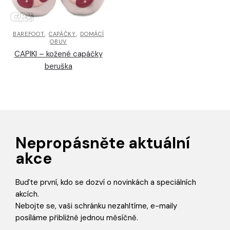
,
,
BAREFOOT
CAPÁČKY
DOMÁCÍ
OBUV
CAPIKI – kožené capáčky
beruška
Nepropásněte aktuální
akce
Buďte první, kdo se dozví o novinkách a speciálních
akcích.
Nebojte se, vaši schránku nezahltíme, e-maily
posíláme přibližně jednou měsíčně.