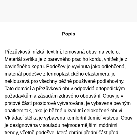
Popis
Přezůvková, nízká, textilní, lemovaná obuv, na velcro.
Materiál svršku je z barevného pracího kordu, vnitřek je z
bavlněného kepru. Podešev je vyvinuta jako odlehčená,
materiál podešve z termoplastického elastomeru, je
neklouzavá pro všechny běžně používané podlahoviny.
Tato domácí a přezůvková obuv odpovídá ortopedickým
požadavkům a zásadám zdravého obouvání. Obuv je v
prstové části prostorově vytvarována, je vybavena pevným
opatkem tak, jako je běžné u kvalitní celokožené obuvi.
Vkládací stélka je vybavena komfortní tlumící vrstvou. Obuv
je designována v souladu nejmodernějšími módními
trendy, včetně podešve, která chrání přední část před