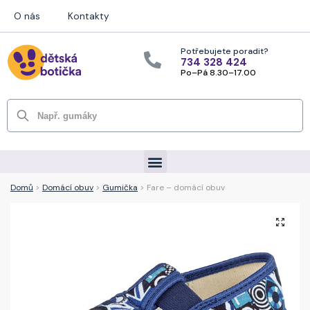
O nás
Kontakty
Potřebujete poradit?
734 328 424
Po–Pá 8.30–17.00
Hledat
Domů
>
Domácí obuv
>
Gumička
> Fare – domácí obuv
🔍