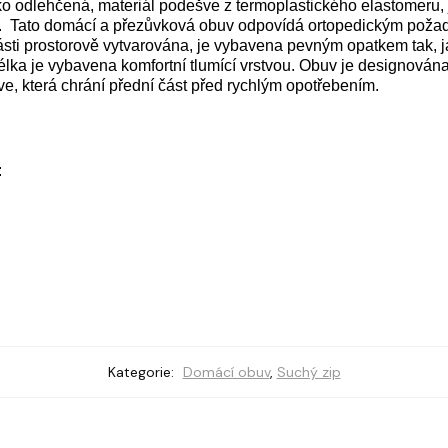
ko odlehčená, materiál podešve z termoplastického elastomeru,
. Tato domácí a přezůvková obuv odpovídá ortopedickým pož
ásti prostorově vytvarována, je vybavena pevným opatkem tak, ja
élka je vybavena komfortní tlumící vrstvou. Obuv je designová
e, která chrání přední část před rychlým opotřebením.
:
Kategorie:
Domácí obuv
,
Suchý zip