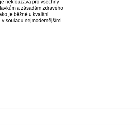
 je neklouzavá pro všechny
adavkům a zásadám zdravého
ko je běžné u kvalitní
na v souladu nejmodernějšími