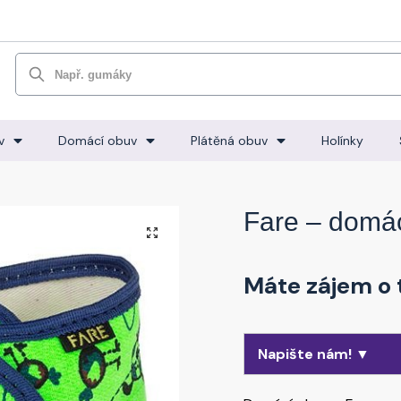
Hledat
v
Domácí obuv
Plátěná obuv
Holínky
Fare – domá
🔍
Máte zájem o 
Napište nám! ▼