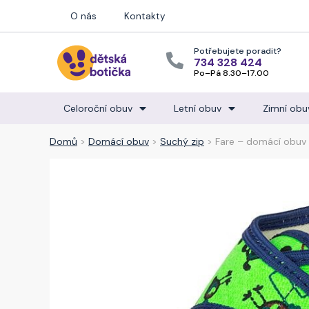
O nás
Kontakty
Potřebujete poradit?
734 328 424
Po–Pá 8.30–17.00
Celoroční obuv
Letní obuv
Zimní obu
Domů
>
Domácí obuv
>
Suchý zip
> Fare – domácí obuv