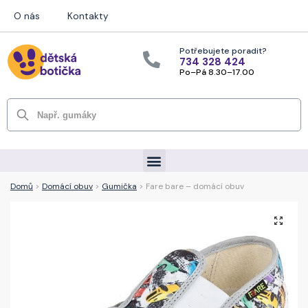
O nás
Kontakty
Potřebujete poradit?
734 328 424
Po–Pá 8.30–17.00
Hledat
Domů
>
Domácí obuv
>
Gumička
> Fare bare – domácí obuv
🔍