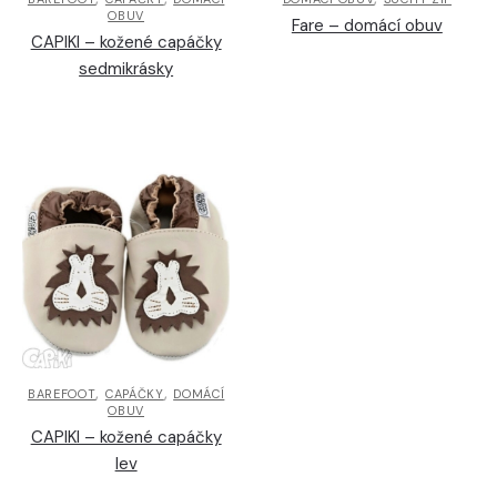
OBUV
Fare – domácí obuv
CAPIKI – kožené capáčky
sedmikrásky
,
,
BAREFOOT
CAPÁČKY
DOMÁCÍ
OBUV
CAPIKI – kožené capáčky
lev