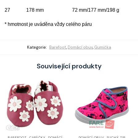
27 178 mm 72 mm/177 mm/198 g
* hmotnost je uváděna vždy celého páru
Kategorie:
Barefoot
,
Domácí obuv
,
Gumička
Související produkty
,
,
,
BAREFOOT
CAPÁČKY
DOMÁCÍ
DOMÁCÍ OBUV
SUCHÝ ZIP