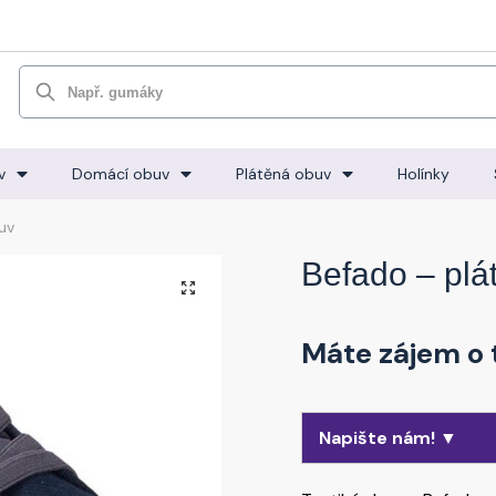
Hledat
v
Domácí obuv
Plátěná obuv
Holínky
uv
Befado – plá
🔍
Máte zájem o 
Napište nám! ▼