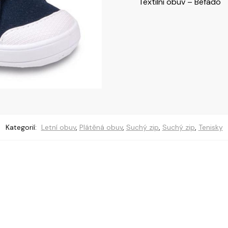
Textilní obuv – Befado
Kategorií:
Letní obuv
,
Plátěná obuv
,
Suchý zip
,
Suchý zip
,
Tenisky