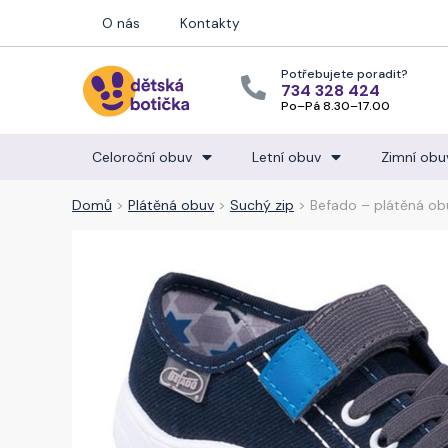
O nás
Kontakty
Potřebujete poradit?
734 328 424
Po–Pá 8.30–17.00
Celoroční obuv
Letní obuv
Zimní obu
Domů
>
Plátěná obuv
>
Suchý zip
> Befado – plátěná ob