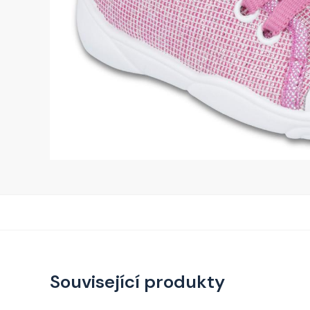
Související produkty