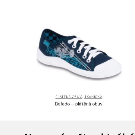
,
PLÁTĚNÁ OBUV
TKANIČKA
Befado – plátěná obuv