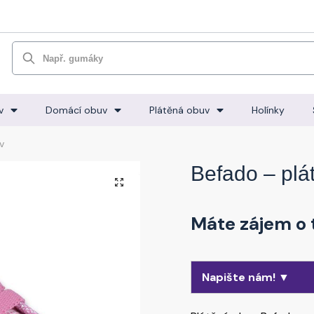
Hledat
v
Domácí obuv
Plátěná obuv
Holínky
v
Befado – plá
🔍
Máte zájem o 
Napište nám! ▼