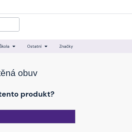
Škola
Ostatní
Značky
těná obuv
tento produkt?