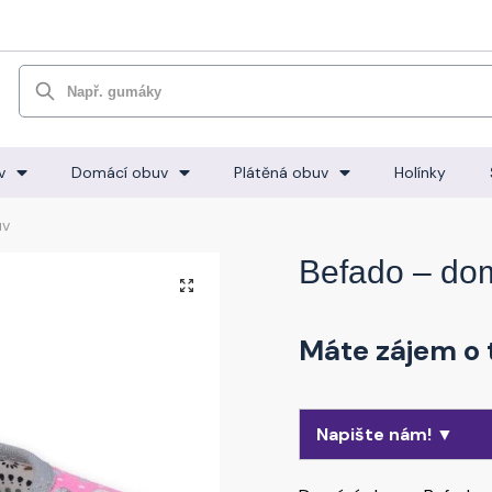
Hledat
v
Domácí obuv
Plátěná obuv
Holínky
uv
Befado – do
🔍
Máte zájem o 
Napište nám! ▼