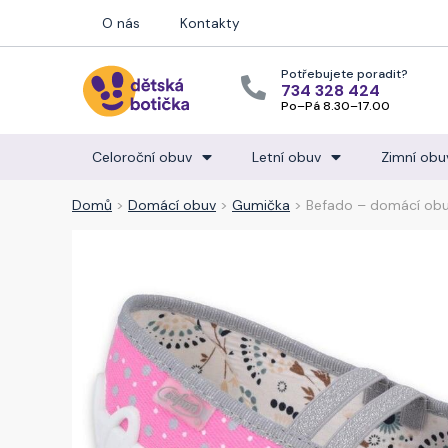
O nás
Kontakty
Potřebujete poradit?
734 328 424
Po–Pá 8.30–17.00
Celoroční obuv
Letní obuv
Zimní obu
Domů
>
Domácí obuv
>
Gumička
> Befado – domácí ob