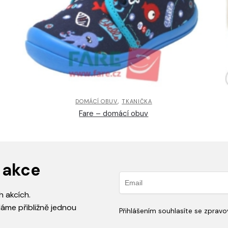
,
DOMÁCÍ OBUV
TKANIČKA
Fare – domácí obuv
 akce
h akcích.
láme přibližně jednou
Přihlášením souhlasíte se zprav