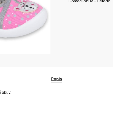
Domácí obuv – Befado
Popis
í obuv.