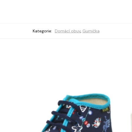
Kategorie:
Domácí obuv
,
Gumička