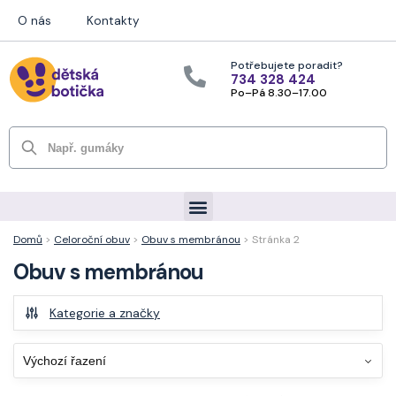
O nás
Kontakty
Potřebujete poradit?
734 328 424
Po–Pá 8.30–17.00
Hledat
Domů
>
Celoroční obuv
>
Obuv s membránou
> Stránka 2
Obuv s membránou
Kategorie a značky